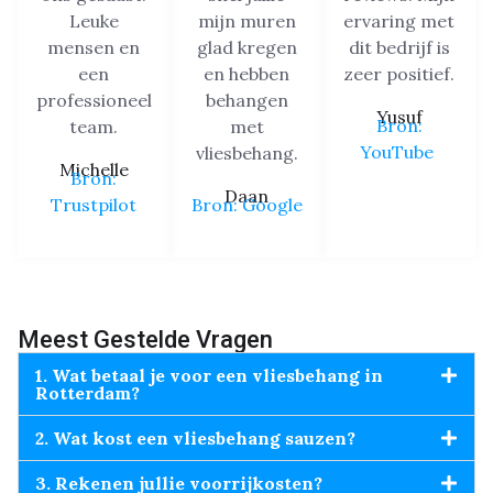
Leuke
mijn muren
ervaring met
mensen en
glad kregen
dit bedrijf is
een
en hebben
zeer positief.
professioneel
behangen
Yusuf
Bron:
team.
met
YouTube
vliesbehang.
Michelle
Bron:
Daan
Trustpilot
Bron: Google
Meest Gestelde Vragen
1. Wat betaal je voor een vliesbehang in
Rotterdam?
2. Wat kost een vliesbehang sauzen?
3. Rekenen jullie voorrijkosten?