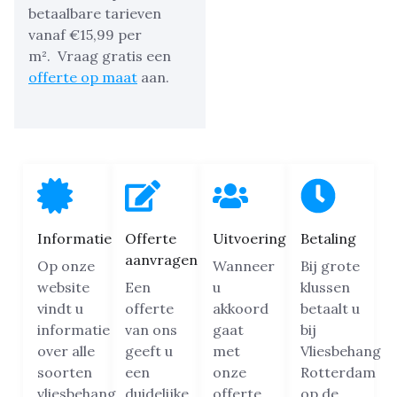
betaalbare tarieven
vanaf €15,99 per
m².
Vraag gratis een
offerte op maat
aan.
Informatie
Offerte
Uitvoering
Betaling
aanvragen
Op onze
Wanneer
Bij grote
website
Een
u
klussen
vindt u
offerte
akkoord
betaalt u
informatie
van ons
gaat
bij
over alle
geeft u
met
Vliesbehang
soorten
een
onze
Rotterdam
vliesbehang.
duidelijke
offerte,
op de