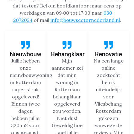
dat testen? Bel om hoofdkantoor maar eens op
werkdagen van 09:00 tot 17:00 naar
030-
2072024
of mail
info@bouwsectornederland.nl
.
Nieuwbouw
Behangklaar
Renovatie
Jullie hebben
Mijn
Na een lange
onze
aannemer zei
online
nieuwbouwwoning
dat mijn
zoektocht
in Rotterdam
woning in
heb ik
super strak
Rotterdam
uiteindelijk
opgeleverd!
behangklaar
voor
Binnen twee
opgeleverd
Vliesbehang
dagen
zou worden.
Rotterdam
hebben jullie
Niet dus!
gekozen
320 m2 voor
Geweldig hoe
vanwege de
ons gesaust.
snel jullie
reviews. Mijn