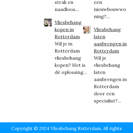
strak en
een
naadloos...
nieuwbouwwo
ning?...
Vliesbehang
kopen in
Vliesbehang
Rotterdam
laten
Wil je in
aanbrengen in
Rotterdam
Rotterdam
vliesbehang
Wil je
kopen? Het is
vliesbehang
dé oplossing...
laten
aanbrengen in
Rotterdam
door een
specialist?...
Copyright © 2024 Vliesbehang Rotterdam, All rights