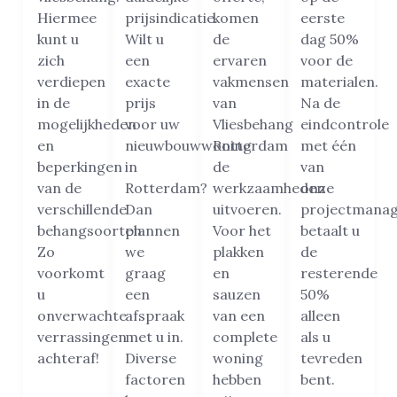
Hiermee
prijsindicatie.
komen
eerste
kunt u
Wilt u
de
dag 50%
zich
een
ervaren
voor de
verdiepen
exacte
vakmensen
materialen.
in de
prijs
van
Na de
mogelijkheden
voor uw
Vliesbehang
eindcontrole
en
nieuwbouwwoning
Rotterdam
met één
beperkingen
in
de
van
van de
Rotterdam?
werkzaamheden
onze
verschillende
Dan
uitvoeren.
projectmanag
behangsoorten.
plannen
Voor het
betaalt u
Zo
we
plakken
de
voorkomt
graag
en
resterende
u
een
sauzen
50%
onverwachte
afspraak
van een
alleen
verrassingen
met u in.
complete
als u
achteraf!
Diverse
woning
tevreden
factoren
hebben
bent.