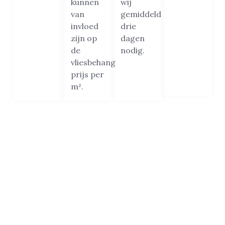
kunnen
wij
van
gemiddeld
invloed
drie
zijn op
dagen
de
nodig.
vliesbehang
prijs per
m².
Beste vliesbehanger van
Rotterdam
De reden waarom wij het vertrouwen van zoveel
klanten in Rotterdam hebben gewonnen? Het
antwoord is simpel: kwaliteit, vakmanschap, service,
bereikbaarheid en klanttevredenheid.