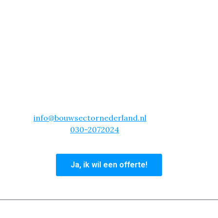
Slechts €16,99 per m²!
Wil je vliesbehang laten aanbrengen in Rotterdam?
Dan is onze actie echt iets voor jou! Voor slechts
€16.99 per vierkante meter, schuren, behangen en
sauzen wij je complete woning. Dit is inclusief alle
materialen!
Kies voor gemak en vakmanschap. Neem vandaag
nog contact met ons op en laat je woning in
Rotterdam transformeren met vliesbehang! Mail
info@bouwsectornederland.nl
of bel ons
hoofdkantoor
030-2072024
en profiteer van deze
unieke aanbieding.
Ja, ik wil een offerte!