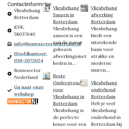
Contactinformatie:
Vliesbehang
Vliesbehang
Vliesbehang
Sauzen in
afwerking
Rotterdam
Rotterdam
Rotterdam
KVK:
Vliesbehang
Vliesbehang
58037640
sauzen is een
biedt een
van de meest
uitstekende
info@bouwsectornederland.nl
gekozen
basis voor
Hoofdkantoor:
afwerkingsmet
strakke en
030-2072024
hoden in...
moderne
muren,...
Bouwsector
Beste
Nederland
Ondergrond
Vliesbehang
Ga naar onze
voor
onderhoud
webshop
Vliesbehang in
Rotterdam
Rotterdam
Heb je veel
Vliesbehang is
vliesbehang
de perfecte
onderhoud in
keuze voor een
Rotterdam bij