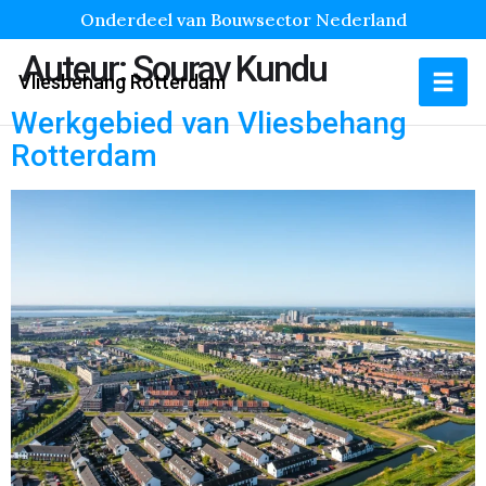
Onderdeel van Bouwsector Nederland
Auteur:
Sourav Kundu
Vliesbehang Rotterdam
Werkgebied van Vliesbehang
Rotterdam