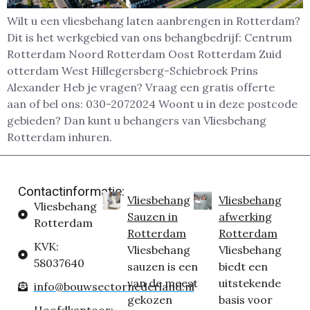
Wilt u een vliesbehang laten aanbrengen in Rotterdam?
Dit is het werkgebied van ons behangbedrijf: Centrum
Rotterdam Noord Rotterdam Oost Rotterdam Zuid
otterdam West Hillegersberg-Schiebroek Prins
Alexander Heb je vragen? Vraag een gratis offerte
aan of bel ons: 030-2072024 Woont u in deze postcode
gebieden? Dan kunt u behangers van Vliesbehang
Rotterdam inhuren.
Contactinformatie:
Vliesbehang
Vliesbehang
Vliesbehang
Sauzen in
afwerking
Rotterdam
Rotterdam
Rotterdam
KVK:
Vliesbehang
Vliesbehang
58037640
sauzen is een
biedt een
van de meest
uitstekende
info@bouwsectornederland.nl
gekozen
basis voor