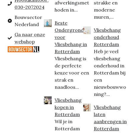
Hoofdkantoor:
afwerkingsmet
strakke en
030-2072024
hoden in...
moderne
muren,...
Bouwsector
Beste
Nederland
Ondergrond
Vliesbehang
Ga naar onze
voor
onderhoud
webshop
Vliesbehang in
Rotterdam
Rotterdam
Heb je veel
Vliesbehang is
vliesbehang
de perfecte
onderhoud in
keuze voor een
Rotterdam bij
strak en
een
naadloos...
nieuwbouwwo
ning?...
Vliesbehang
kopen in
Vliesbehang
Rotterdam
laten
Wil je in
aanbrengen in
Rotterdam
Rotterdam