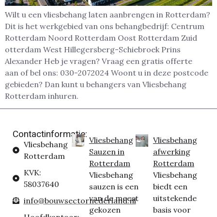
Wilt u een vliesbehang laten aanbrengen in Rotterdam?
Dit is het werkgebied van ons behangbedrijf: Centrum
Rotterdam Noord Rotterdam Oost Rotterdam Zuid
otterdam West Hillegersberg-Schiebroek Prins
Alexander Heb je vragen? Vraag een gratis offerte
aan of bel ons: 030-2072024 Woont u in deze postcode
gebieden? Dan kunt u behangers van Vliesbehang
Rotterdam inhuren.
Contactinformatie:
Vliesbehang
Vliesbehang
Vliesbehang
Sauzen in
afwerking
Rotterdam
Rotterdam
Rotterdam
KVK:
Vliesbehang
Vliesbehang
58037640
sauzen is een
biedt een
van de meest
uitstekende
info@bouwsectornederland.nl
gekozen
basis voor