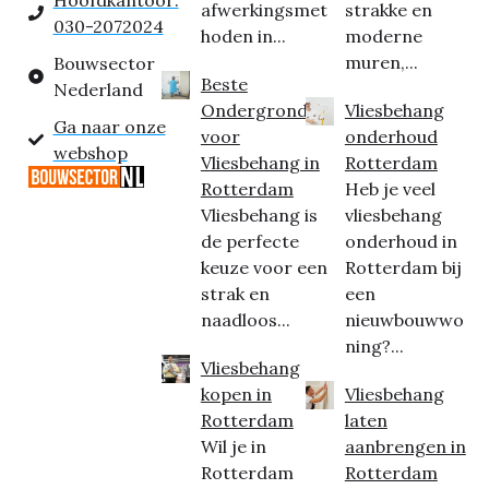
Hoofdkantoor:
afwerkingsmet
strakke en
030-2072024
hoden in...
moderne
muren,...
Bouwsector
Beste
Nederland
Ondergrond
Vliesbehang
Ga naar onze
voor
onderhoud
webshop
Vliesbehang in
Rotterdam
Rotterdam
Heb je veel
Vliesbehang is
vliesbehang
de perfecte
onderhoud in
keuze voor een
Rotterdam bij
strak en
een
naadloos...
nieuwbouwwo
ning?...
Vliesbehang
kopen in
Vliesbehang
Rotterdam
laten
Wil je in
aanbrengen in
Rotterdam
Rotterdam