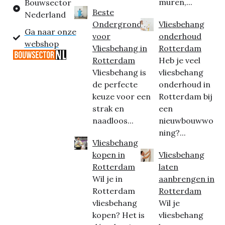
muren,...
Bouwsector
Beste
Nederland
Ondergrond
Vliesbehang
Ga naar onze
voor
onderhoud
webshop
Vliesbehang in
Rotterdam
Rotterdam
Heb je veel
Vliesbehang is
vliesbehang
de perfecte
onderhoud in
keuze voor een
Rotterdam bij
strak en
een
naadloos...
nieuwbouwwo
ning?...
Vliesbehang
kopen in
Vliesbehang
Rotterdam
laten
Wil je in
aanbrengen in
Rotterdam
Rotterdam
vliesbehang
Wil je
kopen? Het is
vliesbehang