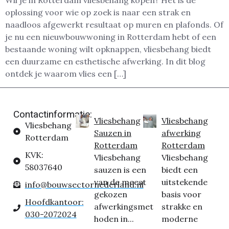
Wil je in Rotterdam vliesbehang kopen? Het is dé
oplossing voor wie op zoek is naar een strak en
naadloos afgewerkt resultaat op muren en plafonds. Of
je nu een nieuwbouwwoning in Rotterdam hebt of een
bestaande woning wilt opknappen, vliesbehang biedt
een duurzame en esthetische afwerking. In dit blog
ontdek je waarom vlies een […]
Contactinformatie:
Vliesbehang
Vliesbehang
Vliesbehang
Sauzen in
afwerking
Rotterdam
Rotterdam
Rotterdam
KVK:
Vliesbehang
Vliesbehang
58037640
sauzen is een
biedt een
van de meest
uitstekende
info@bouwsectornederland.nl
gekozen
basis voor
Hoofdkantoor:
afwerkingsmet
strakke en
030-2072024
hoden in...
moderne