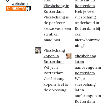
voor
onderhoud
webshop
Vliesbehang in
Rotterdam
Rotterdam
Heb je veel
Vliesbehang is
vliesbehang
de perfecte
onderhoud in
keuze voor een
Rotterdam bij
strak en
een
naadloos...
nieuwbouwwo
ning?...
Vliesbehang
kopen in
Vliesbehang
Rotterdam
laten
Wil je in
aanbrengen in
Rotterdam
Rotterdam
vliesbehang
Wil je
kopen? Het is
vliesbehang
dé oplossing...
laten
aanbrengen in
Rotterdam