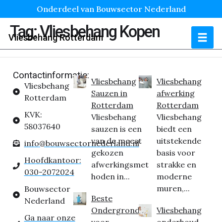
Onderdeel van Bouwsector Nederland
Tag:
Vliesbehang Kopen
Vliesbehang Rotterdam
Contactinformatie:
Vliesbehang
Vliesbehang
Vliesbehang
Sauzen in
afwerking
Rotterdam
Rotterdam
Rotterdam
KVK:
Vliesbehang
Vliesbehang
58037640
sauzen is een
biedt een
van de meest
uitstekende
info@bouwsectornederland.nl
gekozen
basis voor
Hoofdkantoor:
afwerkingsmet
strakke en
030-2072024
hoden in...
moderne
muren,...
Bouwsector
Beste
Nederland
Ondergrond
Vliesbehang
Ga naar onze