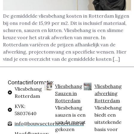
De gemiddelde vliesbehang kosten in Rotterdam liggen
bij ons rond de 15,99 per m2. Dit is inclusief materiaal,
schuren, sauzen en kitten. Vliesbehang is een slimme
keuze voor het strak afwerken van muren. In
Rotterdam variëren de prijzen afhankelijk van de
afwerking, projectomvang en specifieke wensen. Hier
vind je een overzicht van de gemiddelde kosten […]
Contactinformatie:
Vliesbehang
Vliesbehang
Vliesbehang
Sauzen in
afwerking
Rotterdam
Rotterdam
Rotterdam
KVK:
Vliesbehang
Vliesbehang
58037640
sauzen is een
biedt een
van de meest
uitstekende
info@bouwsectornederland.nl
gekozen
basis voor
Hoofdkantoor: