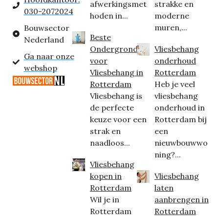
afwerkingsmet
strakke en
030-2072024
hoden in...
moderne
muren,...
Bouwsector
Beste
Nederland
Ondergrond
Vliesbehang
Ga naar onze
voor
onderhoud
webshop
Vliesbehang in
Rotterdam
Rotterdam
Heb je veel
Vliesbehang is
vliesbehang
de perfecte
onderhoud in
keuze voor een
Rotterdam bij
strak en
een
naadloos...
nieuwbouwwo
ning?...
Vliesbehang
kopen in
Vliesbehang
Rotterdam
laten
Wil je in
aanbrengen in
Rotterdam
Rotterdam