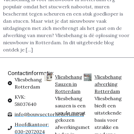
populair omdat het stucwerk nabootst, muren
beschermt tegen scheuren en een stuk goedkoper is
dan stucen. Maar wist je dat nieuwbouw vaak
uitdagingen met zich meebrengt als het gaat om de
afwerking van muren? Vliesbehang is dé oplossing voor
nieuwbouw in Rotterdam. In dit uitgebreide blog
ontdek je […]
Contactinformatie:
Vliesbehang
Vliesbehang
Vliesbehang
Sauzen in
afwerking
Rotterdam
Rotterdam
Rotterdam
KVK:
Vliesbehang
Vliesbehang
58037640
sauzen is een
biedt een
van de meest
uitstekende
info@bouwsectornederland.nl
gekozen
basis voor
Hoofdkantoor:
afwerkingsmet
strakke en
030-2072024