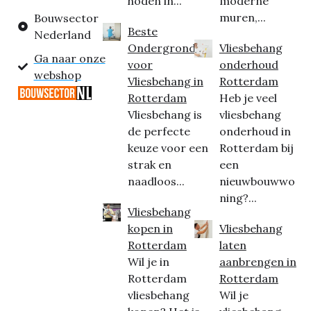
hoden in...
moderne
muren,...
Bouwsector
Beste
Nederland
Ondergrond
Vliesbehang
Ga naar onze
voor
onderhoud
webshop
Vliesbehang in
Rotterdam
Rotterdam
Heb je veel
Vliesbehang is
vliesbehang
de perfecte
onderhoud in
keuze voor een
Rotterdam bij
strak en
een
naadloos...
nieuwbouwwo
ning?...
Vliesbehang
kopen in
Vliesbehang
Rotterdam
laten
Wil je in
aanbrengen in
Rotterdam
Rotterdam
vliesbehang
Wil je