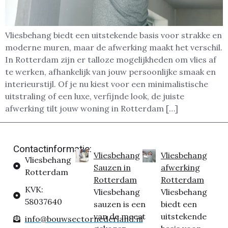
Vliesbehang biedt een uitstekende basis voor strakke en
moderne muren, maar de afwerking maakt het verschil.
In Rotterdam zijn er talloze mogelijkheden om vlies af
te werken, afhankelijk van jouw persoonlijke smaak en
interieurstijl. Of je nu kiest voor een minimalistische
uitstraling of een luxe, verfijnde look, de juiste
afwerking tilt jouw woning in Rotterdam […]
Contactinformatie:
Vliesbehang
Vliesbehang
Vliesbehang
Sauzen in
afwerking
Rotterdam
Rotterdam
Rotterdam
KVK:
Vliesbehang
Vliesbehang
58037640
sauzen is een
biedt een
van de meest
uitstekende
info@bouwsectornederland.nl