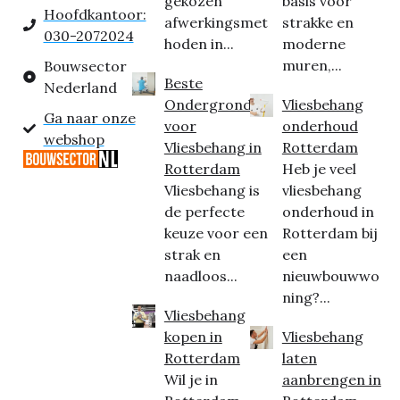
gekozen
basis voor
Hoofdkantoor:
afwerkingsmet
strakke en
030-2072024
hoden in...
moderne
muren,...
Bouwsector
Beste
Nederland
Ondergrond
Vliesbehang
Ga naar onze
voor
onderhoud
webshop
Vliesbehang in
Rotterdam
Rotterdam
Heb je veel
Vliesbehang is
vliesbehang
de perfecte
onderhoud in
keuze voor een
Rotterdam bij
strak en
een
naadloos...
nieuwbouwwo
ning?...
Vliesbehang
kopen in
Vliesbehang
Rotterdam
laten
Wil je in
aanbrengen in