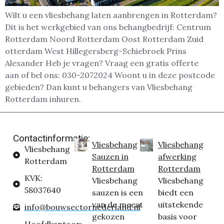
Wilt u een vliesbehang laten aanbrengen in Rotterdam?
Dit is het werkgebied van ons behangbedrijf: Centrum
Rotterdam Noord Rotterdam Oost Rotterdam Zuid
otterdam West Hillegersberg-Schiebroek Prins
Alexander Heb je vragen? Vraag een gratis offerte
aan of bel ons: 030-2072024 Woont u in deze postcode
gebieden? Dan kunt u behangers van Vliesbehang
Rotterdam inhuren.
Contactinformatie:
Vliesbehang
Vliesbehang
Vliesbehang
Sauzen in
afwerking
Rotterdam
Rotterdam
Rotterdam
KVK:
Vliesbehang
Vliesbehang
58037640
sauzen is een
biedt een
van de meest
uitstekende
info@bouwsectornederland.nl
gekozen
basis voor