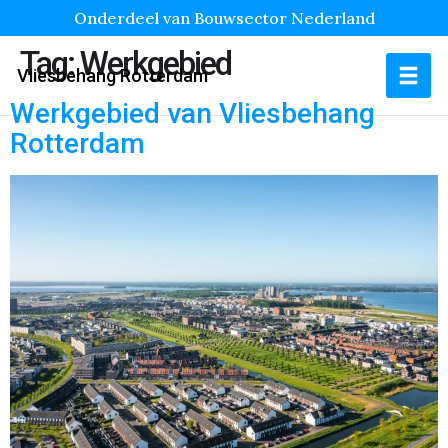
Onderdeel van Bouwsector Nederland
Tag:
Werkgebied
Vliesbehang Rotterdam
Werkgebied van Vliesbehang
Rotterdam