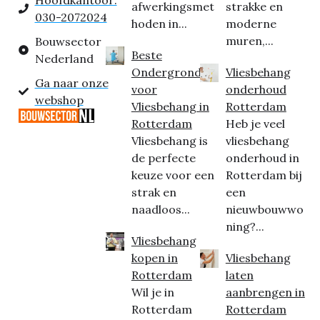
Hoofdkantoor:
afwerkingsmet
strakke en
030-2072024
hoden in...
moderne
muren,...
Bouwsector
Beste
Nederland
Ondergrond
Vliesbehang
Ga naar onze
voor
onderhoud
webshop
Vliesbehang in
Rotterdam
Rotterdam
Heb je veel
Vliesbehang is
vliesbehang
de perfecte
onderhoud in
keuze voor een
Rotterdam bij
strak en
een
naadloos...
nieuwbouwwo
ning?...
Vliesbehang
kopen in
Vliesbehang
Rotterdam
laten
Wil je in
aanbrengen in
Rotterdam
Rotterdam