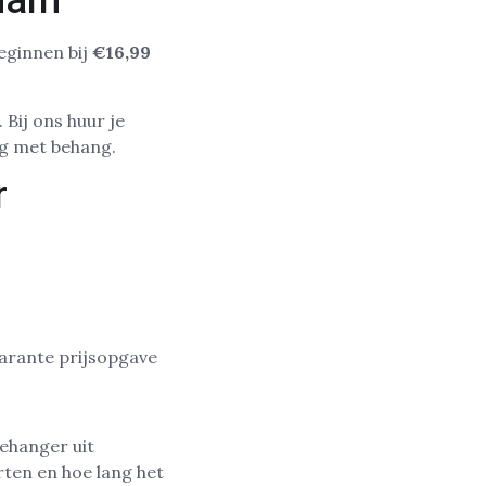
rdam
eginnen bij
€16,99
 Bij ons huur je
ng met behang.
r
parante prijsopgave
behanger uit
ten en hoe lang het