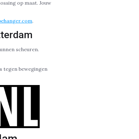
lossing op maat. Jouw
behanger.com
.
tterdam
unnen scheuren.
is tegen bewegingen