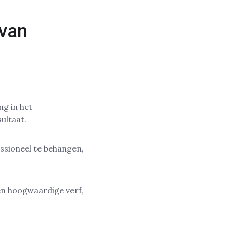
 van
g in het
ultaat.
essioneel te behangen,
n hoogwaardige verf,