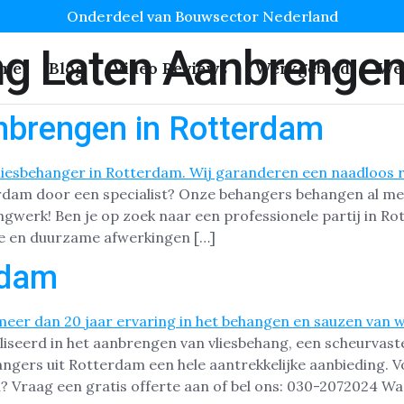
Onderdeel van Bouwsector Nederland
ng Laten Aanbrenge
me
Blog
Video Reviews
Werkgebied
We
nbrengen in Rotterdam
erdam door een specialist? Onze behangers behangen al me
angwerk! Ben je op zoek naar een professionele partij in 
kke en duurzame afwerkingen […]
rdam
aliseerd in het aanbrengen van vliesbehang, een scheurva
gers uit Rotterdam een hele aantrekkelijke aanbieding. V
? Vraag een gratis offerte aan of bel ons: 030-2072024 W