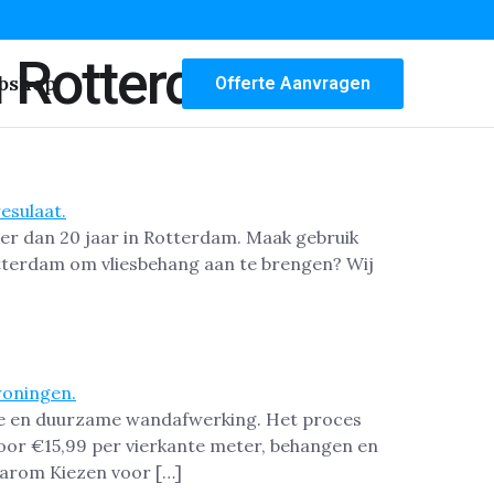
n Rotterdam
bshop
Offerte Aanvragen
er dan 20 jaar in Rotterdam. Maak gebruik
Rotterdam om vliesbehang aan te brengen? Wij
ste en duurzame wandafwerking. Het proces
oor €15,99 per vierkante meter, behangen en
aarom Kiezen voor […]